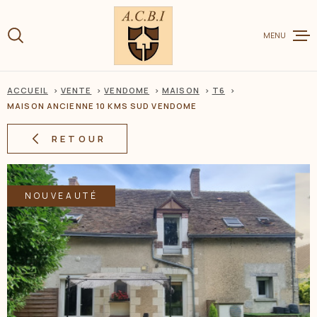
Aller
Aller
Aller
Aller
à
à
au
au
:
MENU
la
menu
contenu
recherche
principal
ACCUEIL
VENTE
VENDOME
MAISON
T6
VENTE
MAISON ANCIENNE 10 KMS SUD VENDOME
RETOUR
LOCATION
NOUVEAUTÉ
CHARME ET
ESTIMER V
BIEN
BIENS VEN