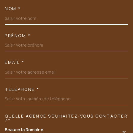
NOM *
TRAD_MELTEM_VOSCOORDONN
PRÉNOM *
EMAIL *
TÉLÉPHONE *
QUELLE AGENCE SOUHAITEZ-VOUS CONTACTER
TRAD_MELTEM_VOREDEMANDE
?*
Beauce la Romaine