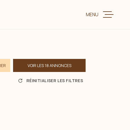
MENU
VENTE
LOCATION
RER
VOIR LES
18
ANNONCES
CHARME ET P
RÉINITIALISER LES FILTRES
ESTIMER VOTR
BIENS VENDUS