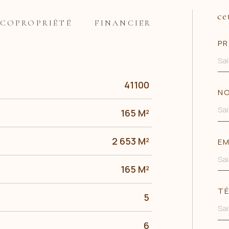
ce
COPROPRIÉTÉ
FINANCIER
PR
41100
N
165 M²
2 653 M²
EM
165 M²
TÉ
5
6