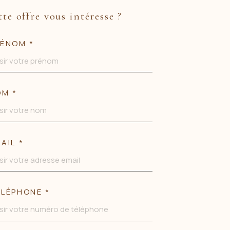
tte offre vous intéresse ?
ÉNOM *
OM *
AIL *
LÉPHONE *