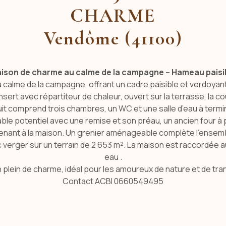
CHARME
Vendôme (41100)
ison de charme au calme de la campagne – Hameau paisi
 calme de la campagne, offrant un cadre paisible et verdoyan
ert avec répartiteur de chaleur, ouvert sur la terrasse, la cou
it comprend trois chambres, un WC et une salle d’eau à termi
 potentiel avec une remise et son préau, un ancien four à pa
enant à la maison. Un grenier aménageable complète l’ensem
ec verger sur un terrain de 2 653 m². La maison est raccordée
eau .
 plein de charme, idéal pour les amoureux de nature et de tranq
Contact ACBI 0660549495