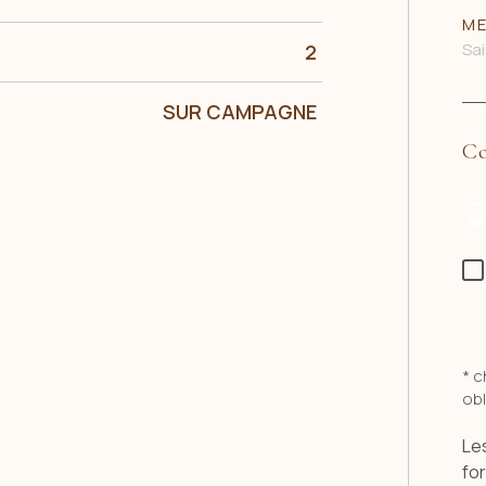
ME
2
SUR CAMPAGNE
Co
* 
obl
Les
fo