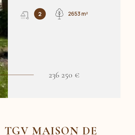
2
2653 m²
236 250 €
RE TGV MAISON DE