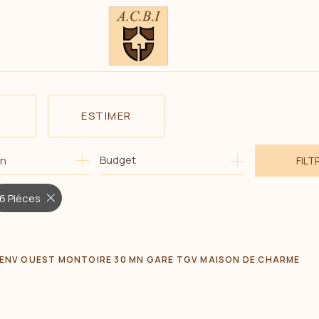
ESTIMER
1
Budget
on
FILT
E
O PRO
6 Pièces
 ENV OUEST MONTOIRE 30 MN GARE TGV MAISON DE CHARME