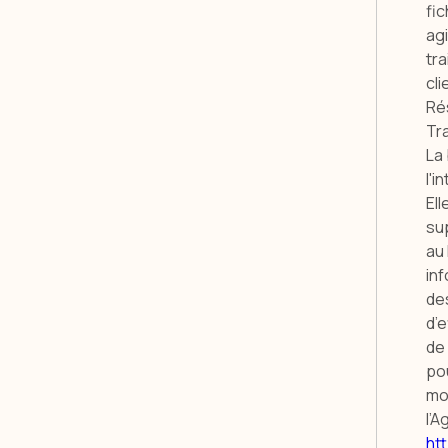
fic
ag
tra
cli
Ré
Tr
La
l'i
El
sup
au
inf
des
d’e
de
po
mo
l’A
htt