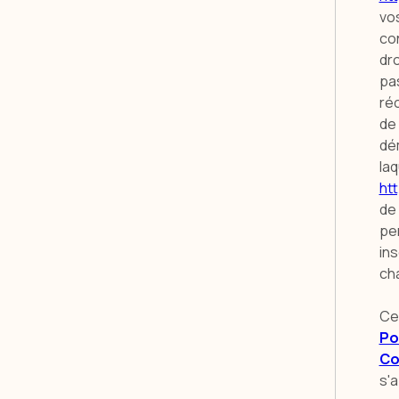
vos
con
dro
pa
réc
de 
dé
laq
htt
de
per
in
cha
Ce
Po
Co
s'a