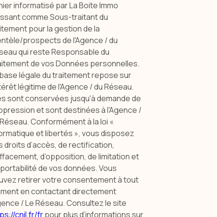
hier informatisé par La Boite Immo
issant comme Sous-traitant du
itement pour la gestion de la
entèle/prospects de l'Agence / du
seau qui reste Responsable du
aitement de vos Données personnelles.
 base légale du traitement repose sur
ntérêt légitime de l'Agence / du Réseau.
les sont conservées jusqu'à demande de
pression et sont destinées à l'Agence /
 Réseau. Conformément à la loi «
ormatique et libertés », vous disposez
 droits d’accès, de rectification,
ffacement, d’opposition, de limitation et
 portabilité de vos données. Vous
uvez retirer votre consentement à tout
ment en contactant directement
gence / Le Réseau. Consultez le site
ps://cnil.fr/fr
pour plus d’informations sur