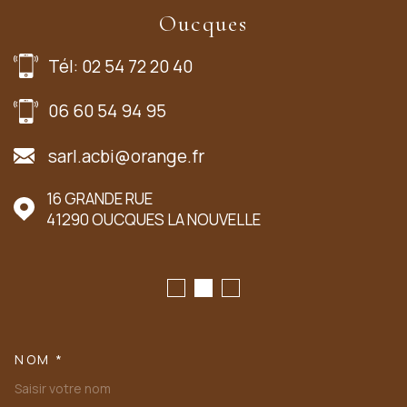
Oucques
Tél: 02 54 72 20 40
06 60 54 94 95
sarl.acbi@orange.fr
16 GRANDE RUE
41290
OUCQUES LA NOUVELLE
NOM *
TRAD_MELTEM_VOSCOORDONN