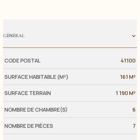
GÉNÉRAL
Caractérisque
Valeurs
CODE POSTAL
41100
SURFACE HABITABLE (M²)
161 M²
SURFACE TERRAIN
1 190 M²
NOMBRE DE CHAMBRE(S)
6
NOMBRE DE PIÈCES
7