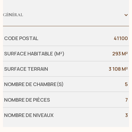
GÉNÉRAL
Caractérisque
Valeurs
CODE POSTAL
41100
SURFACE HABITABLE (M²)
293 M²
SURFACE TERRAIN
3 108 M²
NOMBRE DE CHAMBRE(S)
5
NOMBRE DE PIÈCES
7
NOMBRE DE NIVEAUX
3