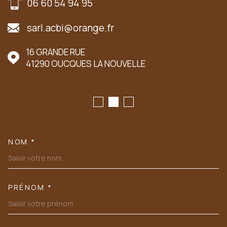
06 60 54 94 95
sarl.acbi@orange.fr
16 GRANDE RUE
41290
OUCQUES LA NOUVELLE
NOM *
TRAD_MELTEM_VOSCOORDONN
PRÉNOM *