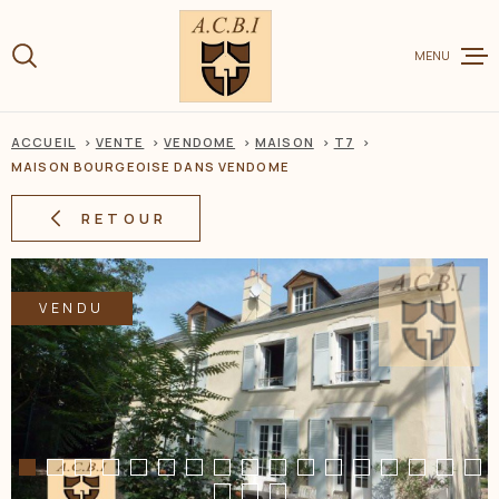
Aller
Aller
Aller
Aller
à
à
au
au
:
MENU
la
menu
contenu
recherche
principal
ACCUEIL
VENTE
VENDOME
MAISON
T7
VENTE
MAISON BOURGEOISE DANS VENDOME
RETOUR
LOCATION
VENDU
CHARME ET
ESTIMER V
BIEN
BIENS VEN