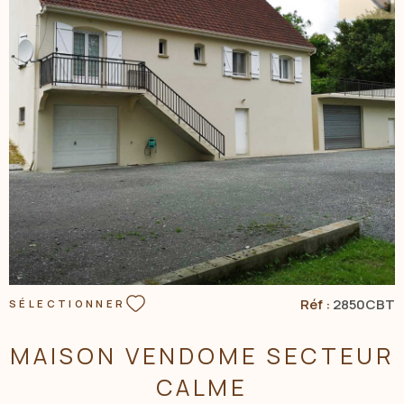
www.georisques.gouv.fr Les informations sur les risques
auxquels ce bien est exposé sont disponibles sur le site
Géorisques
VOIR LE BIEN
Réf :
2850CBT
SÉLECTIONNER
MAISON VENDOME SECTEUR
CALME