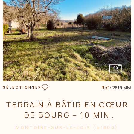
VOIR LE BIEN
Réf :
2819 MM
SÉLECTIONNER
TERRAIN À BÂTIR EN CŒUR
DE BOURG - 10 MIN
MONTOIRE
MONTOIRE-SUR-LE-LOIR (41800)