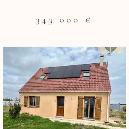
equipée ouverte sur séjour avec cheminées, petit salon ,
vestiaire, 2 belles chambres, dégagement, salle d'eau,
buanderie, wc, avec lave mains, cave, chaufferie/atelier.
343 000 €
Etage: palier, 2 chambres, salle d'eau, dégagement, coin
dressing, wc.Maison Fibrée. Grenier. Double garage d'env 35
m². Terrasse. Petite dépendance . Jardin clos et
arboré.Electricité aux normes,tout à l'égout. Contacter
CBLOT 0619208617 Agence ACBI Les informations sur les
risques auxquels ce bien est exposé sont disponibles sur le
site georisques: www.georisques.gouv.fr Les informations
sur les risques auxquels ce bien est exposé sont disponibles
sur le site Géorisques
VOIR LE BIEN