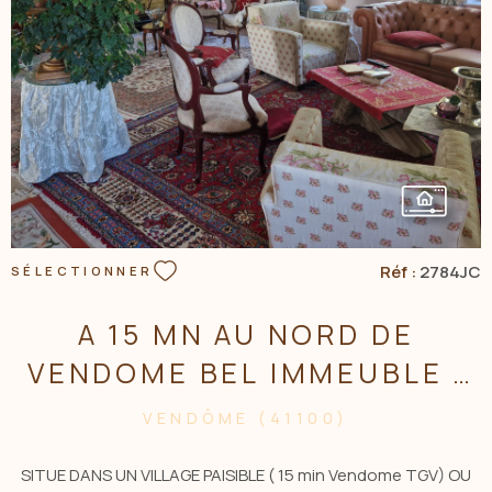
VOIR LE BIEN
Réf :
2784JC
SÉLECTIONNER
A 15 MN AU NORD DE
VENDOME BEL IMMEUBLE ,
IDEAL INVESTISSEUR!
VENDÔME (41100)
SITUE DANS UN VILLAGE PAISIBLE ( 15 min Vendome TGV) OU