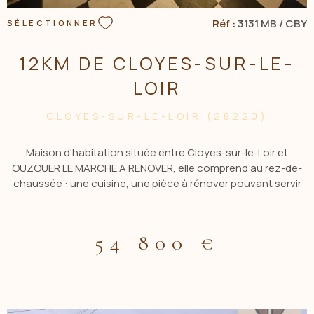
Réf :
3131 MB / CBY
SÉLECTIONNER
12KM DE CLOYES-SUR-LE-
LOIR
CLOYES-SUR-LE-LOIR (28220)
Maison d'habitation située entre Cloyes-sur-le-Loir et
OUZOUER LE MARCHE A RENOVER, elle comprend au rez-de-
chaussée : une cuisine, une pièce à rénover pouvant servir
de chambre ou d’arrière cuisine, un débarras, un salon, une
salle d’eau et une grande pièce à vivre avec possibilité de
faire une cuisine ouverte . Étage : Beau potentiel
54 800 €
d’aménagement composé en quatre parties dont une
chambre . Le tout sur un terrain d'environ 616m². CONTACTER
ACBI 0660549495. Les informations sur les risques auxquels
ce bien est exposé sont disponibles sur le site Géorisques :
www.georisques.gouv.fr