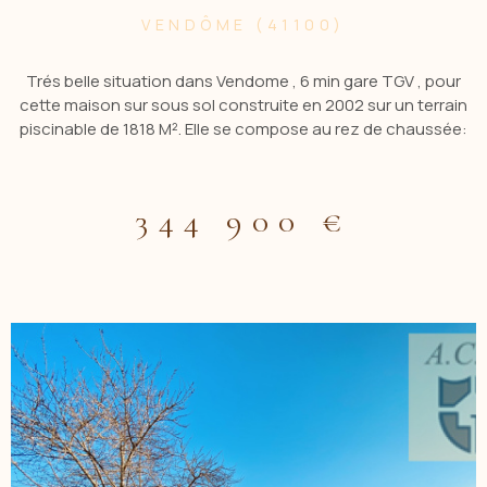
VENDÔME (41100)
Trés belle situation dans Vendome , 6 min gare TGV , pour
cette maison sur sous sol construite en 2002 sur un terrain
piscinable de 1818 M². Elle se compose au rez de chaussée:
entrée, cuisine aménagée, séjour, 3 chambres , 1 bureau,
salle de bains avec douche, wc. Etage:palier, 3 pieces et une
salle d'eau avec wc à terminer . Sous sol complet d'env 124
344 900 €
m² avec wc et douche possible. Garage avec fosse d'env 94
m² non attenant à la maison avec dalle beton au dessus
d'env 110 m² pour vous permettre un aggrandissement ou
une superbe terrasse.Tout à l'egout. Chauffage au sol au rez
de chaussée. Gaz de ville . Reserve d'eau d'env 30 m3. Cabane
de jardin. Enduits récent sur l'ensemble Contacter CBLOT
0619208617 Agence ACBI Les informations sur les risques
auxquels est exposé ce bien sont disponibles sur le site
georisques: www.georisques.gouv.fr Les informations sur les
risques auxquels ce bien est exposé sont disponibles sur le
site Géorisques