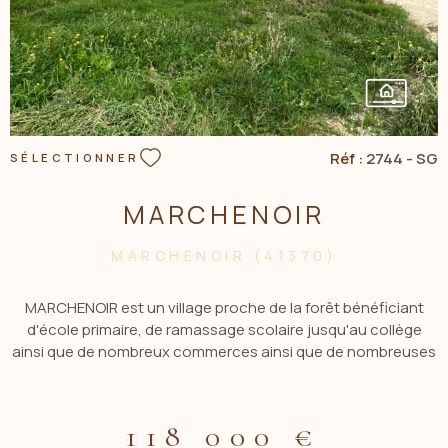
Réf :
2744 - SG
SÉLECTIONNER
MARCHENOIR
MARCHENOIR (41370)
MARCHENOIR est un village proche de la forêt bénéficiant
d'école primaire, de ramassage scolaire jusqu'au collège
ainsi que de nombreux commerces ainsi que de nombreuses
activités associatives. Située à 20 MN de Mer et Beaugency
cette maison de 2009 se compose : entrée sur la pièce à
vivre avec poêle à bois et poêle à granulés, d'une cuisine
118 000 €
semi-ouverte attenant à son cellier, deux chambres et d'une