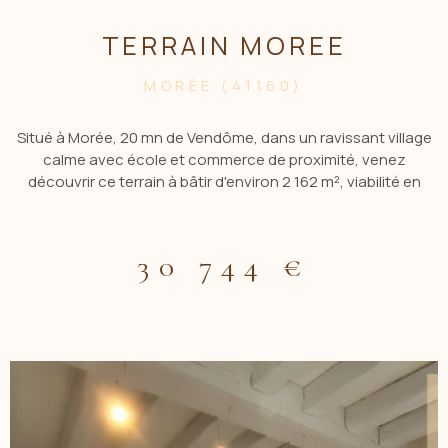
TERRAIN MOREE
MORÉE (41160)
Situé à Morée, 20 mn de Vendôme, dans un ravissant village
calme avec école et commerce de proximité, venez
découvrir ce terrain à bâtir d'environ 2 162 m², viabilité en
bord de route. Les informations sur les risques auxquels ce
bien est exposé sont dispo sur le site Géorisques :
www.georisques.gouv.fr CONTACTER ACBI 0660549495
30 744 €