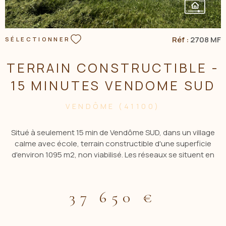
Réf :
2708 MF
SÉLECTIONNER
TERRAIN CONSTRUCTIBLE -
15 MINUTES VENDOME SUD
VENDÔME (41100)
Situé à seulement 15 min de Vendôme SUD, dans un village
calme avec école, terrain constructible d'une superficie
d'environ 1095 m2, non viabilisé. Les réseaux se situent en
bordure du terrain, dont le tout à l'égout. À voir absolument !
Contact ACBI 0660549495 Les informations sur les risques
auxquels est exposé ce bien sont disponibles sur le site
37 650 €
georisques www.georiques . gouv.fr