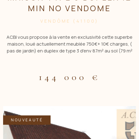
MIN NO VENDOME
VENDÔME (41100)
ACBI vous propose à la vente en exclusivité cette superbe
maison, loué actuellement meublée 750€+ 10€ charges, (
pas de jardin) en duplex de type 3 d'env 87m² au sol (79 m²
Carrez) situé à 12 min NE de Vendome dans un village avec
commerces et écoles. Idéal pour faire du airbnb, location . La
renovation interieure a été faite avec des materiaux haut de
144 000 €
gamme . Elle se compose au RC : d'une entrée avec vestiaire,
d'une superbe cuisine aménagée et totalement equipée,
salon avec cheminée, cellier, buanderie , wc. Etage: palier, 2
chambres avec placards, salle de bains avec wc, dressing
aménagé. Cave. Tout à l'égout, excellente isolation, double
vitrage, electricité aux normes. En conclusion, un bien rare à
ne pas manquer. Contacter CBLOT 0619208617 AgenceACBI.
NOUVEAUTÉ
Les informations sur les risques auxquels est exposé ce bien
sont disponibles sur le site georisques: