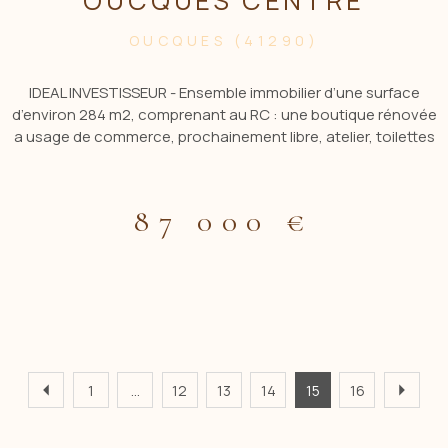
OUCQUES CENTRE
OUCQUES (41290)
IDEAL INVESTISSEUR - Ensemble immobilier d’une surface
d’environ 284 m2, comprenant au RC : une boutique rénovée
a usage de commerce, prochainement libre, atelier, toilettes
(env 56 m2). Autre surface à rénover à l’arrière, d’environ 84
m2 pouvant être aménagé en appartement. Au premier
étage : studio 26 m2 env, et appartement de 84 m2 environ a
87 000 €
rénover entièrement. Etage 2 : grenier aménageable (d’env
86 m2). 2 caves voutées. Toiture récente sur 2 côtés, le
reste est a revoir (Mesures indicatives) - Cour privée + cour
commune + 2 dépendances - ACBI 0660549495 "Les
informations sur les risques auxquels ce bien est exposé
sont disponibles sur le site Géorisques :
www.georisques.gouv.f r"
1
...
12
13
14
15
16