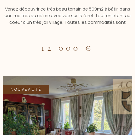
Venez découvrir ce très beau terrain de 509m2 à bâtir, dans
une rue très au calme avec vue sur la forêt, tout en étant au
coeur d'un très joli village. Toutes les commodités sont
disponibles à 10 minutes en voiture, sur le village de Montoire
sur le Loir. Terrain non viabilisé avec eau, electricité et tout-à-
l'égout en bordure de terrain. Contact : Muriel MADURE au 06
12 000 €
88 48 16 07 Entrepreneur Individuel - Agt Cial - RSAC BLOIS N°
907 451 876 Les informations sur les risques auxquels ce bien
est exposé sont disponibles sur le site Géorisques :
www.georisques.gouv.fr Les informations sur les risques
auxquels ce bien est exposé sont disponibles sur le site
Géorisques
NOUVEAUTÉ